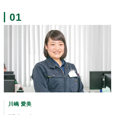
01
川嶋 愛美